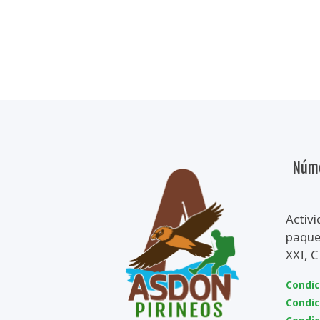
Núme
Activi
paquet
XXI, 
Condic
Condic