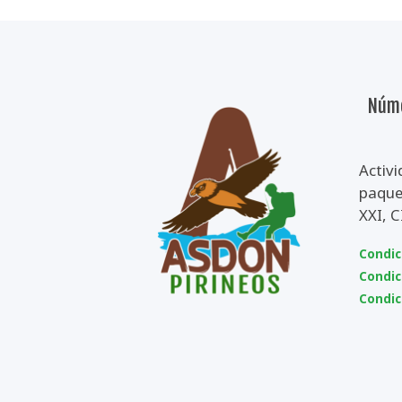
Núme
Activi
paquet
XXI, 
Condic
Condic
Condic