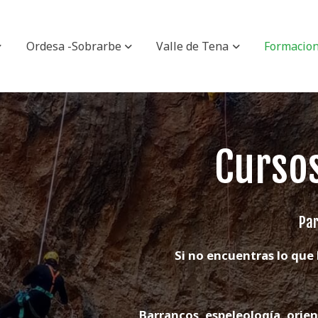
Ordesa -Sobrarbe
Valle de Tena
Formacio
Curso
Par
Si no encuentras lo que
Barrancos, espeleología, orien