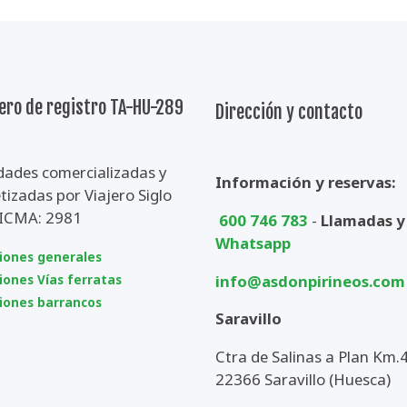
ro de registro TA-HU-289
Dirección y contacto
dades comercializadas y
Información y reservas:
izadas por Viajero Siglo
CICMA: 2981
600 746 783
-
Llamadas y
Whatsapp
iones generales
info@asdonpirineos.com
iones Vías ferratas
iones barrancos
Saravillo
Ctra de Salinas a Plan Km.4
22366 Saravillo (Huesca)