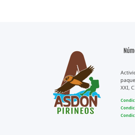
Núme
Activi
paquet
XXI, 
Condic
Condic
Condic