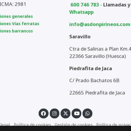
CICMA: 2981
600 746 783
-
Llamadas y
Whatsapp
iones generales
info@asdonpirineos.com
iones Vías ferratas
iones barrancos
Saravillo
Ctra de Salinas a Plan Km.4
22366 Saravillo (Huesca)
Piedrafita de Jaca
C/ Prado Bachatos 6B
22665 Piedrafita de Jaca
 legal
Política de cookies
Gestión de cookies
Política de priva