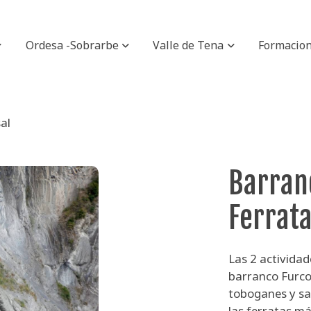
Ordesa -Sobrarbe
Valle de Tena
Formacio
al
Barran
Ferrata
Las 2 actividad
barranco Furco,
toboganes y sa
las ferratas m