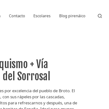
n
Contacto
Escolares
Blog pirenáico
quismo + Vía
 del Sorrosal
es por excelencia del pueblo de Broto. El
 con sus rápeles por las cascadas,
ltos para refrescarnos y después, una de
ás bonitas de España. Ideal para grupos