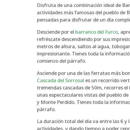
Disfruta de una combinación ideal de Bar
actividades más famosas del pueblo de B
pensadas para disfrutar de un día comple
Desciende por el
barranco del Furco
, apr
refréscate descendiendo por sus impresi
metros de altura, saltos al agua, toboga
impresionante. Tienes toda la información
comienzo del párrafo.
Asciende por una de las ferratas más bo
Cascada del Sorrosal
es un recorrido verti
tremendas cascadas de 50m, recorres el i
unas espectaculares vistas del pueblo de
y Monte Perdido. Tienes toda la informaci
párrafo.
La duración total del día va entre las 6 y 
actividades, y dando tiempo a poder repo