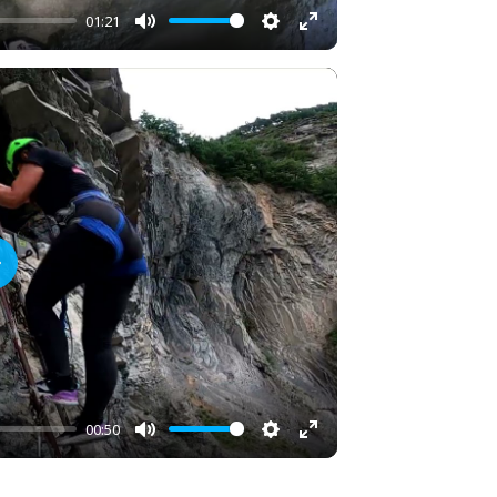
01:21
Mute
Settings
Enter
fullscreen
lay
00:50
Mute
Settings
Enter
fullscreen