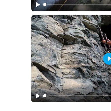
Play
P
Play