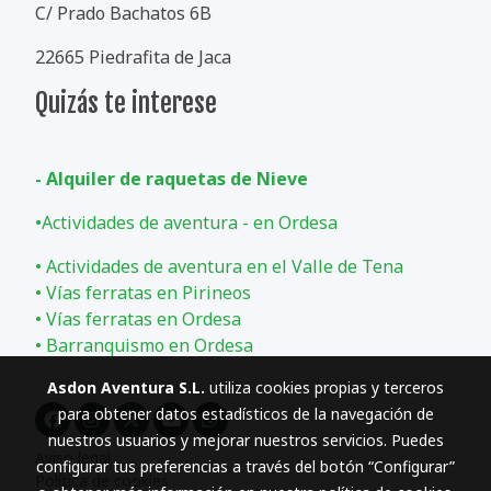
C/ Prado Bachatos 6B
22665 Piedrafita de Jaca
Quizás te interese
- Alquiler de raquetas de Nieve
•
Actividades de aventura - en Ordesa
•
Actividades de aventura en el Valle de Tena
•
Vías ferratas en Pirineos
•
Vías ferratas en Ordesa
•
Barranquismo en Ordesa
Asdon Aventura S.L.
utiliza cookies propias y terceros
para obtener datos estadísticos de la navegación de
nuestros usuarios y mejorar nuestros servicios. Puedes
Aviso legal
configurar tus preferencias a través del botón “Configurar”
Política de cookies