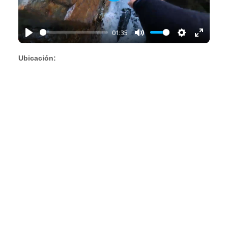
Play
01:35
Play
Mute
Settings
Enter
fullscr
Ubicación: